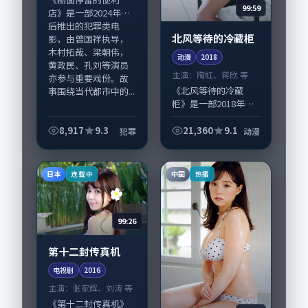
99:59
店》是一部2024年前
后推出的犯罪类电
北风等待的冷藏柜
影，由曾国祥执导，
木村拓哉、梁朝伟，
动漫
2018
黄政民、孔刘等演员
主演：
陶虹、蒋欣 等
亦参与重要戏份。故
《北风等待的冷藏
事围绕当代都市中的...
柜》是一部2018年前
后推出的动漫类动
漫，由黑泽清执导，
8,917
9.3
21,360
9.1
犯罪
动漫
陶虹、蒋欣，周迅、
胡歌等演员亦参与重
要戏份。故事围绕当
日本
中国
连载中
热播
代都市中的抉择与救...
99:26
第十二封传真机
电视剧
2016
主演：
张家辉、刘涛 等
《第十二封传真机》