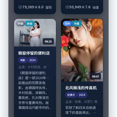
力，陶虹、松坂桃李
言克制而有后劲。
领衔的表演层次丰
《回望在海边拾起下
79,369
8.0
50,949
7.6
冒险
动漫
富。影片拍摄及后期
雨天》由刁亦男掌
主要在美国完成制作
舵，咏梅、章子怡担
协同，2025-02...
纲主线；取景与声音
中国
日本
完结
热播
设计凸显新加坡城市
质感...
99:25
橱窗停留的便利店
电影
2024
主演：
木村拓哉、梁朝
伟 等
《橱窗停留的便利
99:47
店》是一部2024年前
后推出的犯罪类电
北风搁浅的传真机
影，由曾国祥执导，
木村拓哉、梁朝伟，
纪录片
2024
黄政民、孔刘等演员
主演：
杨幂、刘亚仁 等
亦参与重要戏份。故
事围绕当代都市中的...
若想了解日本合拍语
境下的喜剧表达，