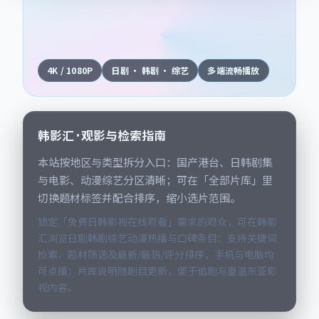
4K / 1080P
日剧 · 韩剧 · 综艺
多端流畅播放
韩影汇 · 观影与检索指南
本站按地区与类型拆分入口：国产港台、日韩剧集
与电影、动漫综艺分区清晰；可在「全部片库」里
切换题材标签并配合排序，缩小选片范围。
锁定「免费日韩影视在线观看」需求的观众，可在韩影
汇浏览日剧韩剧综艺动漫热播与口碑条目：支持关键词
检索、题材筛选及最新/最热/评分排序，手机与电脑均
可点播；片库说明随剧目更新，便于追剧与重温东亚影
视内容。