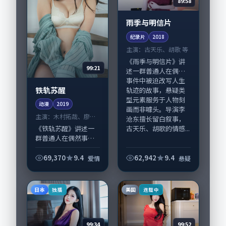
89:58
雨季与明信片
纪录片
2018
主演：
古天乐、胡歌 等
《雨季与明信片》讲
99:21
述一群普通人在偶然
事件中被迫改写人生
铁轨苏醒
轨迹的故事，悬疑类
型元素服务于人物刻
动漫
2019
画而非噱头。导演李
主演：
木村拓哉、廖凡
沧东擅长留白叙事，
等
古天乐、胡歌的情感...
《铁轨苏醒》讲述一
群普通人在偶然事件
中被迫改写人生轨迹
的故事，爱情类型元
69,370
9.4
62,942
9.4
爱情
悬疑
素服务于人物刻画而
非噱头。导演韦斯·
安德森擅长留白叙
日本
美国
独播
连载中
事，木村拓哉、廖凡
的...
99:34
99:52