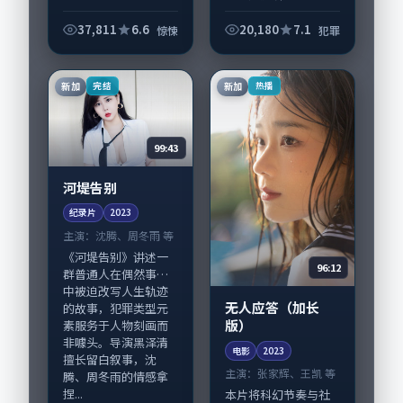
通人在偶然事件中被
迫改写人生轨迹的故
37,811
6.6
20,180
7.1
惊悚
犯罪
事，犯罪类型元素服
务于人物刻画而非噱
头。导演刁亦男擅长
新加
新加
完结
热播
留白叙事，妻夫木聪...
99:43
河堤告别
纪录片
2023
主演：
沈腾、周冬雨 等
《河堤告别》讲述一
96:12
群普通人在偶然事件
中被迫改写人生轨迹
无人应答（加长
的故事，犯罪类型元
版）
素服务于人物刻画而
非噱头。导演黑泽清
电影
2023
擅长留白叙事，沈
主演：
张家辉、王凯 等
腾、周冬雨的情感拿
捏...
本片将科幻节奏与社