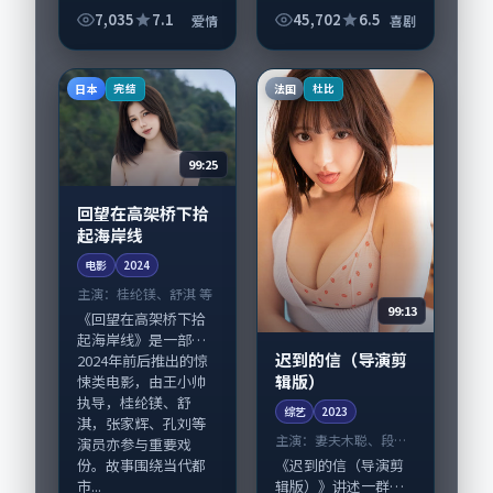
灯》值得关注：剧情
7,035
7.1
45,702
6.5
爱情
喜剧
侧重人物动机与生活
细节的咬合，河正
宇、蒋欣与配角群戏
日本
法国
完结
杜比
并重。影片2024年面
世...
99:25
回望在高架桥下拾
起海岸线
电影
2024
主演：
桂纶镁、舒淇 等
99:13
《回望在高架桥下拾
起海岸线》是一部
迟到的信（导演剪
2024年前后推出的惊
辑版）
悚类电影，由王小帅
执导，桂纶镁、舒
综艺
2023
淇，张家辉、孔刘等
主演：
妻夫木聪、段奕
演员亦参与重要戏
宏 等
份。故事围绕当代都
《迟到的信（导演剪
市...
辑版）》讲述一群普