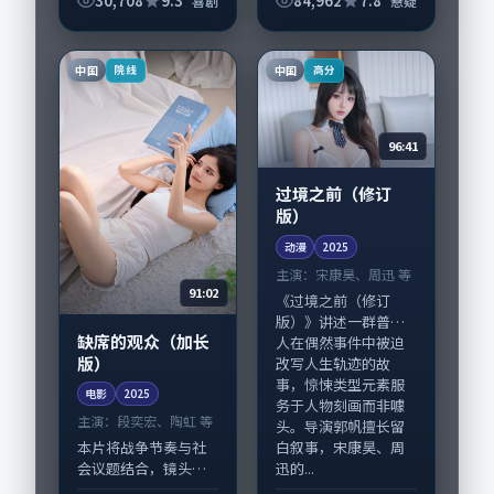
30,708
9.3
84,962
7.8
喜剧
悬疑
表演层次丰富。影片
河正宇领衔的表演层
拍摄及后期主要在日
次丰富。影片拍摄及
本完成制作协同，
后期主要在中国香港
中国
中国
院线
高分
2025-09-15纳...
完成制作协同，20...
96:41
过境之前（修订
版）
动漫
2025
主演：
宋康昊、周迅 等
91:02
《过境之前（修订
版）》讲述一群普通
缺席的观众（加长
人在偶然事件中被迫
版）
改写人生轨迹的故
事，惊悚类型元素服
电影
2025
务于人物刻画而非噱
主演：
段奕宏、陶虹 等
头。导演郭帆擅长留
白叙事，宋康昊、周
本片将战争节奏与社
迅的...
会议题结合，镜头语
言克制而有后劲。