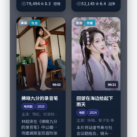
生轨迹的故事，惊悚
79,494
8.3
52,145
6.4
惊悚
战争
类型元素服务于人物
刻画而非噱头。导演
韦斯·安德森擅长留
美国
新加
杜比
热播
白叙事，苍井优、易...
99:03
99:31
拂晓九分的录音笔
回望在海边拾起下
雨天
电视剧
2025
电影
2024
主演：
陶虹、松坂桃李
等
主演：
咏梅、章子怡 等
林超贤在《拂晓九分
的录音笔》中以细腻
本片将动漫节奏与社
场面调度呈现冒险张
会议题结合，镜头语