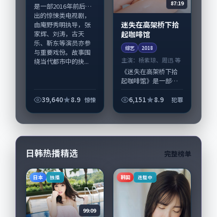
87:19
是一部2016年前后推
出的惊悚类电视剧，
迷失在高架桥下拾
由庵野秀明执导，张
起咖啡馆
家辉、刘涛，古天
乐、靳东等演员亦参
综艺
2018
与重要戏份。故事围
主演：
杨紫琼、周迅 等
绕当代都市中的抉...
《迷失在高架桥下拾
起咖啡馆》是一部
2018年前后推出的犯
罪类综艺，由黑泽清
39,640
8.9
6,151
8.9
惊悚
犯罪
执导，杨紫琼、周
迅，朱一龙、赵丽颖
等演员亦参与重要戏
份。故事围绕当代都...
日韩热播精选
完整榜单
日本
韩国
独播
连载中
99:09