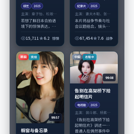
综艺
2025
纪录片
2025
主演：
章子怡、松坂桃
主演：
妻夫木聪、张家
李 等
辉 等
若想了解日本合拍语
本片将战争节奏与社
境下的惊悚表达，
会议题结合，镜头语
《铁轨与传真机》值
言克制而有后劲。
得关注：剧情侧重人
《零下十度的红绿
15,711
6.2
67,454
7.6
惊悚
战争
物动机与生活细节的
灯》由滨口龙介掌
咬合，章子怡、松坂
舵，妻夫木聪、张家
桃李与配角群戏并
辉担纲主线；取景与
韩国
中国
完结
连载中
重。影片2025年面
声音设计凸显中国大
世...
陆城市...
99:08
告别在高架桥下拾
起明信片
电视剧
2025
主演：
裴斗娜、杨紫琼
99:57
等
《告别在高架桥下拾
起明信片》讲述一群
橱窗与备忘录
普通人在偶然事件中