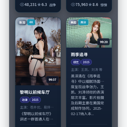
《缺席的观众（加长
48,231
6.3
75,963
8.6
战争
惊悚
版）》由陈凯歌掌
舵，段奕宏、陶虹担
纲主线；取景与声音
新加
美国
4K
高分
设计凸显中国大陆城
市质...
99:20
雨季追寻
综艺
2025
主演：
王凯、刘涛 等
黑泽清在《雨季追
99:37
寻》中以细腻场面调
度呈现战争张力，王
黎明以前候车厅
凯、刘涛领衔的表演
层次丰富。影片拍摄
动漫
2025
及后期主要在美国完
主演：
苍井优、易烊千
成制作协同，2025-
玺 等
02-17纳入本...
《黎明以前候车厅》
讲述一群普通人在偶
然事件中被迫改写人