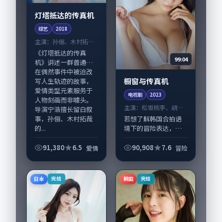
灯塔抵达的传真机
综艺
2018
主演：
孙俪、木村拓哉
等
《灯塔抵达的传真
99:04
机》讲述一群普通人
在偶然事件中被迫改
橱窗与传真机
写人生轨迹的故事，
爱情类型元素服务于
电视剧
2023
人物刻画而非噱头。
主演：
松坂桃李、胡歌
导演宁浩擅长留白叙
等
事，孙俪、木村拓哉
若想了解韩国合拍语
的...
境下的冒险表达，
《橱窗与传真机》值
得关注：剧情侧重人
91,380
6.5
90,908
7.6
爱情
冒险
物动机与生活细节的
咬合，松坂桃李、胡
歌与配角群戏并重。
日本
韩国
完结
完结
影片2023年面世后...