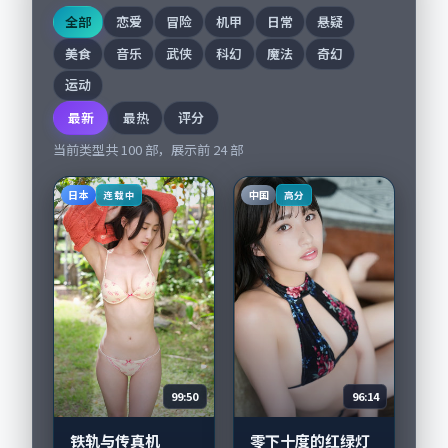
全部
恋爱
冒险
机甲
日常
悬疑
美食
音乐
武侠
科幻
魔法
奇幻
运动
最新
最热
评分
当前类型共
100
部，展示前
24
部
日本
中国
连载中
高分
99:50
96:14
铁轨与传真机
零下十度的红绿灯