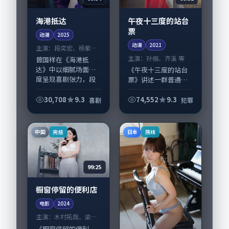
海港抵达
午夜十三度的站台
票
动漫
2025
动漫
2021
主演：
段奕宏、杨紫琼
等
主演：
孙俪、齐溪 等
曾国祥在《海港抵
达》中以细腻场面调
《午夜十三度的站台
度呈现喜剧张力，段
票》讲述一群普通人
奕宏、杨紫琼领衔的
在偶然事件中被迫改
表演层次丰富。影片
写人生轨迹的故事，
30,708
9.3
74,552
9.3
喜剧
犯罪
拍摄及后期主要在日
犯罪类型元素服务于
本完成制作协同，
人物刻画而非噱头。
2025-09-15纳...
导演毕赣擅长留白叙
中国
日本
完结
院线
事，孙俪、齐溪的情...
99:25
橱窗停留的便利店
电影
2024
主演：
木村拓哉、梁朝
伟 等
《橱窗停留的便利