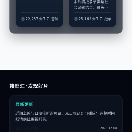
本片将战争节奏与社
会议题结合，镜头语
言克制而有后劲。
《追寻在城内遗失公
22,257
7.7
25,162
7.7
冒险
战争
寓楼》由宁浩掌舵，
瑛太、王景春担纲主
线；取景与声音设计
凸显美国城市质感，
适...
韩影汇
· 发现好片
最新更新
近期上架与日期较新的片目，点击标题即可播放；完整时间
线请前往更新列表。
铁轨与传真机
2025-12-08