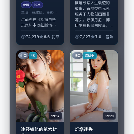
被迫改写人生轨迹的
电影
2025
故事，冒险类型元素
主演：
黄政民、任素汐
服务于人物刻画而非
等
洪尚秀在《橱窗与备
噱头。导演丹尼·博
忘录》中以细腻场面
伊尔擅长留白叙事，...
调度呈现犯罪张力，
黄政民、任素汐领衔
74,279
6.6
7,827
7.0
犯罪
冒险
的表演层次丰富。影
片拍摄及后期主要在
韩国完成制作协同，
中国
法国
4K
连载中
2025-11-0...
99:57
99:29
途经铁轨的第六封
灯塔迷失