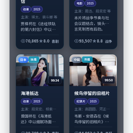
信
电影
2025
动漫
2025
主演：
周迅、段奕宏 等
主演：
瑛太、裴斗娜 等
本片将战争节奏与社
会议题结合，镜头语
贾樟柯在《途经铁轨
言克制而有后劲。
的第六封信》中以细
《灯塔迷失》由刁亦
腻场面调度呈现喜剧
男掌舵，周迅、段奕
张力，瑛太、裴斗娜
70,865
8.0
93,507
8.8
喜剧
战争
宏担纲主线；取景与
领衔的表演层次丰
声音设计凸显法国城
富。影片拍摄及后期
市质感，适合偏好写
主要在中国台湾完成
日本
中国
独播
热播
实...
制作协同，2025-...
99:34
99:50
海港抵达
候鸟停留的旧相片
动漫
2025
纪录片
2025
主演：
段奕宏、杨紫琼
主演：
高圆圆、河正宇
等
等
曾国祥在《海港抵
韦斯·安德森在《候
达》中以细腻场面调
鸟停留的旧相片》中
度呈现喜剧张力，段
以细腻场面调度呈现
奕宏、杨紫琼领衔的
悬疑张力，高圆圆、