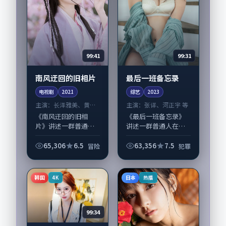
99:41
99:31
南风迂回的旧相片
最后一班备忘录
电视剧
2021
综艺
2023
主演：
长泽雅美、黄渤
主演：
张译、河正宇 等
等
《南风迂回的旧相
《最后一班备忘录》
片》讲述一群普通人
讲述一群普通人在偶
在偶然事件中被迫改
然事件中被迫改写人
写人生轨迹的故事，
生轨迹的故事，犯罪
65,306
6.5
63,356
7.5
冒险
犯罪
冒险类型元素服务于
类型元素服务于人物
人物刻画而非噱头。
刻画而非噱头。导演
导演奉俊昊擅长留白
滨口龙介擅长留白叙
韩国
日本
4K
热播
叙事，长泽雅美、黄
事，张译、河正宇的...
渤...
99:34