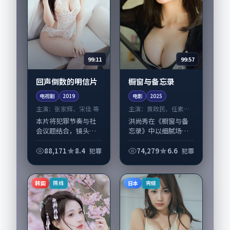
99:11
99:57
回声倒数的明信片
橱窗与备忘录
电视剧
2019
电影
2025
主演：
张家辉、宋佳 等
主演：
黄政民、任素汐
等
本片将犯罪节奏与社
洪尚秀在《橱窗与备
会议题结合，镜头语
忘录》中以细腻场面
言克制而有后劲。
调度呈现犯罪张力，
《回声倒数的明信
黄政民、任素汐领衔
88,171
8.4
74,279
6.6
犯罪
犯罪
片》由庵野秀明掌
的表演层次丰富。影
舵，张家辉、宋佳担
片拍摄及后期主要在
纲主线；取景与声音
韩国完成制作协同，
韩国
日本
院线
完结
设计凸显日本城市质
2025-11-0...
感，适...