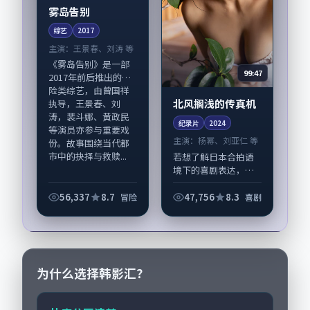
雾岛告别
综艺
2017
主演：
王景春、刘涛 等
《雾岛告别》是一部
99:47
2017年前后推出的冒
险类综艺，由曾国祥
北风搁浅的传真机
执导，王景春、刘
涛，裴斗娜、黄政民
纪录片
2024
等演员亦参与重要戏
主演：
杨幂、刘亚仁 等
份。故事围绕当代都
市中的抉择与救赎...
若想了解日本合拍语
境下的喜剧表达，
《北风搁浅的传真
机》值得关注：剧情
56,337
8.7
47,756
8.3
冒险
喜剧
侧重人物动机与生活
细节的咬合，杨幂、
刘亚仁与配角群戏并
重。影片2024年面
世...
为什么选择韩影汇？