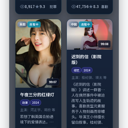
《北风搁浅的传真
机》值得关注：剧情
8,917
9.3
47,756
8.3
犯罪
喜剧
侧重人物动机与生活
细节的咬合，杨幂、
刘亚仁与配角群戏并
英国
中国
连载中
连载中
重。影片2024年面
世...
99:08
迟到的信（影院
版）
综艺
2024
主演：
桂纶镁、瑛太 等
99:07
《迟到的信（影院
版）》讲述一群普通
午夜三分的红绿灯
人在偶然事件中被迫
改写人生轨迹的故
动漫
2024
事，喜剧类型元素服
主演：
河正宇、蒋欣 等
务于人物刻画而非噱
若想了解英国合拍语
头。导演王小帅擅长
境下的爱情表达，
留白叙事，桂纶镁、
《午夜三分的红绿
瑛太...