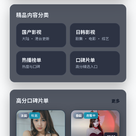
精品内容分类
国产影视
日韩影视
大陆 · 港台更新
剧集 · 电影 · 综艺
热播榜单
口碑片单
热度与口碑
高分精选入口
高分口碑片单
更多
法国
泰国
杜比
连载中