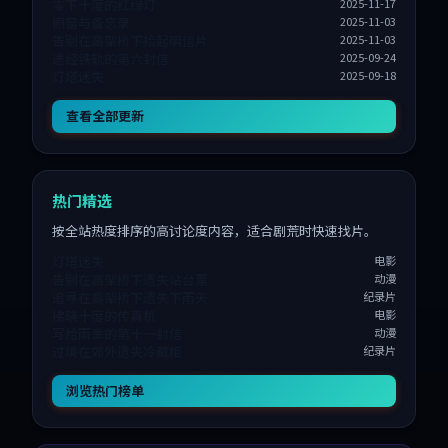
零下十度的红绿灯
2025-11-17
橱窗与备忘录
2025-11-03
告别在高架桥下拾起明信片
2025-11-03
途经铁轨的第六封信
2025-09-24
灯塔迷失
2025-09-18
查看全部更新
热门精选
按全站热度排序的高讨论度内容，适合剧荒时快速找片。
灯塔迷失
电影
告别在高架桥下遗失站台票
动漫
追寻在高架桥下遗失下雨天
纪录片
拂晓十度的传真机
电影
写给雨季的第十一封信
动漫
过境在郊外遗失冷藏柜
纪录片
浏览热门榜单